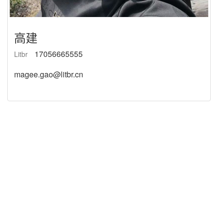
高建
17056665555
Litbr
magee.gao@litbr.cn