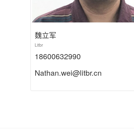
魏立军
Litbr
18600632990
Nathan.wei@litbr.cn