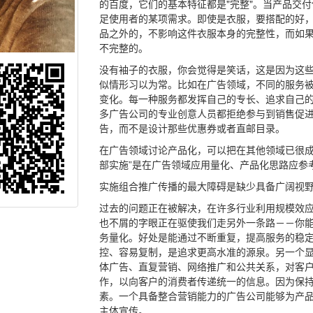
的百度，它们的基本特征都是"完整"。当产品交
足使用者的某项需求。即使是衣服，要搭配的好
品之外的，不影响这件衣服本身的完整性，而如
不完整的。
没有袖子的衣服，你会觉得是笑话，这是因为这
似情形习以为常。比如在广告领域，不同的服务
变化。每一种服务都发挥自己的专长、追求自己
多广告公司的专业创意人员都拒绝参与到销售促
告，而不是设计那些优惠券或者直邮目录。
在广告领域讨论产品化，可以把在其他领域已很成
部实施”是在广告领域应用量化、产品化思路应参
实施组合推广传播的最大障碍是缺少具备广阔视
过去的问题正在被解决，在许多行业利用规模效应
也不屑的字眼正在驱使我们走另外一条路－－你能看
务量化。好处是能通过不断重复，提高服务的稳定性
控、容易复制，是追求更高水准的源泉。另一个
体广告、直复营销、网络推广和公共关系，对客户而
作，以向客户的消费者传递统一的信息。因为保
素。一个具备整合营销能力的广告公司能够为产
主体宣传。