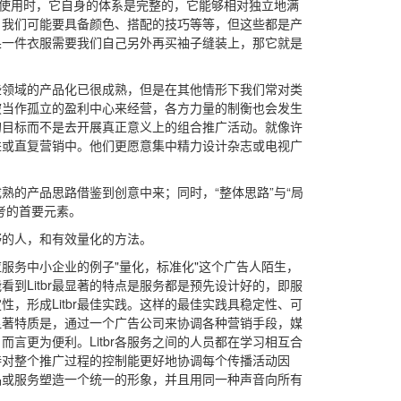
付使用时，它自身的体系是完整的，它能够相对独立地满
，我们可能要具备颜色、搭配的技巧等等，但这些都是产
果一件衣服需要我们自己另外再买袖子缝装上，那它就是
些领域的产品化已很成熟，但是在其他情形下我们常对类
被当作孤立的盈利中心来经营，各方力量的制衡也会发生
的目标而不是去开展真正意义上的组合推广活动。就像许
进或直复营销中。他们更愿意集中精力设计杂志或电视广
熟的产品思路借鉴到创意中来；同时，“整体思路”与“局
考的首要元素。
野的人，和有效量化的方法。
服务中小企业的例子"量化，标准化"这个广告人陌生，
到Litbr最显著的特点是服务都是预先设计好的，即服
，形成Litbr最佳实践。这样的最佳实践具稳定性、可
显著特质是，通过一个广告公司来协调各种营销手段，媒
言更为便利。Litbr各服务之间的人员都在学习相互合
持对整个推广过程的控制能更好地协调每个传播活动因
品或服务塑造一个统一的形象，并且用同一种声音向所有