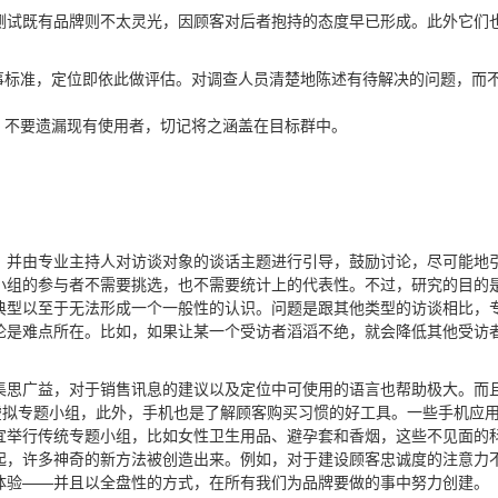
测试既有品牌则不太灵光，因顾客对后者抱持的态度早已形成。此外它们
事标准，定位即依此做评估。对调查人员清楚地陈述有待解决的问题，而
。不要遗漏现有使用者，切记将之涵盖在目标群中。
，并由专业主持人对访谈对象的谈话主题进行引导，鼓励讨论，尽可能地引
小组的参与者不需要挑选，也不需要统计上的代表性。不过，研究的目的
典型以至于无法形成一个一般性的认识。问题是跟其他类型的访谈相比，
论是难点所在。比如，如果让某一个受访者滔滔不绝，就会降低其他受访
集思广益，对于销售讯息的建议以及定位中可使用的语言也帮助极大。而
织虚拟专题小组，此外，手机也是了解顾客购买习惯的好工具。一些手机应
宜举行传统专题小组，比如女性卫生用品、避孕套和香烟，这些不见面的
起，许多神奇的新方法被创造出来。例如，对于建设顾客忠诚度的注意力
体验——并且以全盘性的方式，在所有我们为品牌要做的事中努力创建。