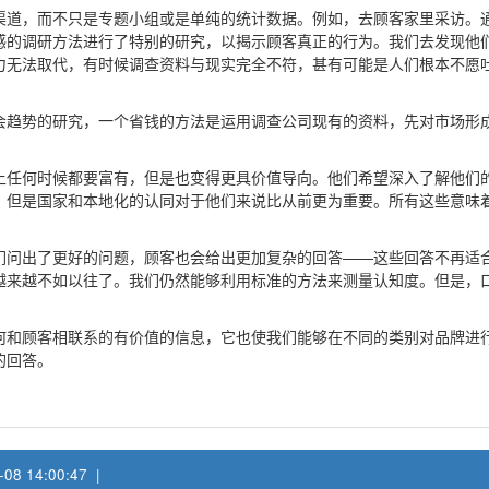
渠道，而不只是专题小组或是单纯的统计数据。例如，去顾客家里采访。
客情感的调研方法进行了特别的研究，以揭示顾客真正的行为。我们去发现
力无法取代，有时候调查资料与现实完全不符，甚有可能是人们根本不愿
对社会趋势的研究，一个省钱的方法是运用调查公司现有的资料，先对市场
上任何时候都要富有，但是也变得更具价值导向。他们希望深入了解他们
，但是国家和本地化的认同对于他们来说比从前更为重要。所有这些意味
们问出了更好的问题，顾客也会给出更加复杂的回答——这些回答不再适
越来越不如以往了。我们仍然能够利用标准的方法来测量认知度。但是，
及如何和顾客相联系的有价值的信息，它也使我们能够在不同的类别对品牌
的回答。
-08 14:00:47 |