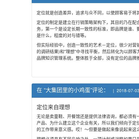
定位就是创造差异，追求与众不同，以使顾客易于将
定位的制定是建立在行销策略架构下，其目的乃在配合
务，第一个是设定长期一致性的标准，即品牌是谁、
是什么，程度的对与错等。
但实际经验中，创造一致性的艺术－定位，很少对营销人
的调研结果)和"理想"中寻找平衡，然后转化为以顾
品牌知识管理系统。整体胜于全部，没有定位的品牌
在 “大集团里的小鸡蛋”评论：
| 2018-07-03
定位来自理想
无论是卖童鞋、开餐馆还是提供法律咨询，都必须有
产品、为什么建立这个企业有关，所以我们倾向于定
的工作带来意义感。哎！～但要是做起来像说起来这
理想必须具有不同凡响之处。一项计划或战略如果只