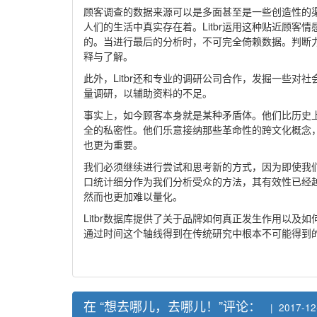
顾客调查的数据来源可以是多面甚至是一些创造性的
人们的生活中真实存在着。Litbr运用这种贴近顾
的。当进行最后的分析时，不可完全倚赖数据。判断
释与了解。
此外，Litbr还和专业的调研公司合作，发掘一些
量调研，以辅助资料的不足。
事实上，如今顾客本身就是某种矛盾体。他们比历史
全的私密性。他们乐意接纳那些革命性的跨文化概念
也更为重要。
我们必须继续进行尝试和思考新的方式，因为即使我
口统计细分作为我们分析受众的方法，其有效性已经
然而也更加难以量化。
Litbr数据库提供了关于品牌如何真正发生作用以
通过时间这个轴线得到在传统研究中根本不可能得到
在 “想去哪儿，去哪儿！”评论：
| 2017-12