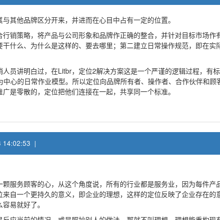
其与其他品牌区分开来，并进而在心目中占有一定的位置。
行销策略，将产品与公司形象和品牌作正确的整合，并针对目标市场作有效沟
要干什么、为什么是这样的、要去哪里；第二建立日常操作规范，即在实
员讲明白过，在Litbr，定位2解决方案这是一个严谨的逻辑过程，有标
客为中心的日常作业模型。所以定位向品牌所有者、操作者、合作伙伴和
推广是零散的，定位把他们连接在一起，共享同一个标准。
 14:02:53 |
一颗服务顾客的心，从这个角度说，所有的行业都是服务业，因为每件产
位来自一个更持久的意义，即企业的理想，这样的定位反映了企业存在的
么容易就好了。
是反应当前的情况，或是照抄别人的做法，那就不叫理想。理想能重构现