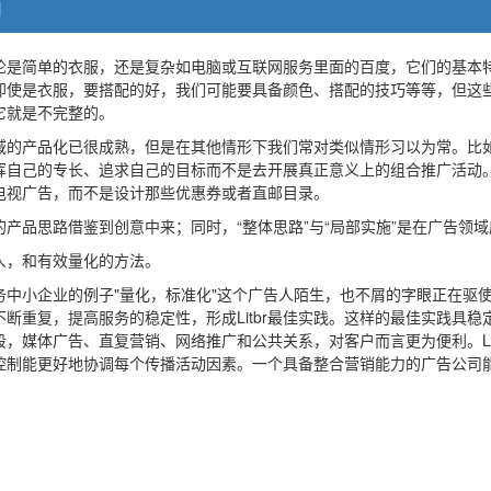
 |
论是简单的衣服，还是复杂如电脑或互联网服务里面的百度，它们的基本特
即使是衣服，要搭配的好，我们可能要具备颜色、搭配的技巧等等，但这
它就是不完整的。
域的产品化已很成熟，但是在其他情形下我们常对类似情形习以为常。比
挥自己的专长、追求自己的目标而不是去开展真正意义上的组合推广活动
电视广告，而不是设计那些优惠券或者直邮目录。
产品思路借鉴到创意中来；同时，“整体思路”与“局部实施”是在广告领
人，和有效量化的方法。
中小企业的例子"量化，标准化"这个广告人陌生，也不屑的字眼正在驱使我
断重复，提高服务的稳定性，形成Litbr最佳实践。这样的最佳实践具
，媒体广告、直复营销、网络推广和公共关系，对客户而言更为便利。Li
控制能更好地协调每个传播活动因素。一个具备整合营销能力的广告公司