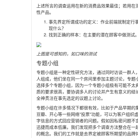
上述所言的调查运用在新的消费品效果最佳；若用在
性产品。
事先界定所谓成功的定义：作业前端就制定行
现什么？
找到正确的样本：在主要的潜在顾客中做测试
上图是可感知的，如口味的测试
专题小组
专题小组是一种定性研究方法，通过同时访谈一群人
人组成，他们坐在同一个房间里参加主题讨论，专题
选择多个专题小组，因为一个专题小组极有可能不太
质的要求很高，要协调多人的讨论并产生有意义的结
全神贯注在事先选定的议题上讨论。
专题小组在许多情况下都很有效，比如于产品早期的
豆瓣、开心等一些网络"投票"功能，可以为客户组
字信息的方式回应营销者的问题。假如因私密问题不
迅捷而成本低廉。我们发现把多个调查方法整合在一
的概念。我们的工作就是去界定被顾客所期望的品牌