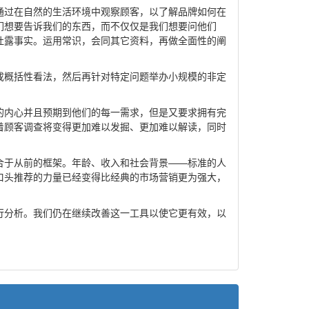
通过在自然的生活环境中观察顾客，以了解品牌如何在
他们想要告诉我们的东西，而不仅仅是我们想要问他们
吐露事实。运用常识，会同其它资料，再做全面性的阐
形成概括性看法，然后再针对特定问题举办小规模的非定
的内心并且预期到他们的每一需求，但是又要求拥有完
着顾客调查将变得更加难以发掘、更加难以解读，同时
合于从前的框架。年龄、收入和社会背景——标准的人
口头推荐的力量已经变得比经典的市场营销更为强大，
进行分析。我们仍在继续改善这一工具以使它更有效，以