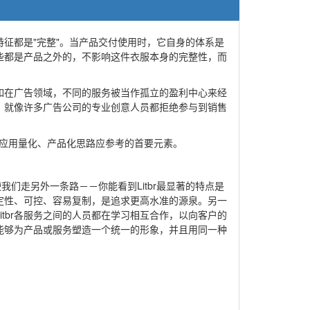
征都是"完整"。当产品交付使用时，它自身的体系是
些都是产品之外的，不影响这件衣服本身的完整性，而
如在广告领域，不同的服务被当作孤立的盈利中心来经
。就像许多广告公司的专业创意人员都拒绝参与到销售
域应用量化、产品化思路应参考的首要元素。
们走另外一条路－－你能看到Litbr最显著的特点是
稳定性、可控、容易复制，是追求更高水准的源泉。另一
tbr各服务之间的人员都在学习相互合作，以向客户的
能够为产品或服务塑造一个统一的形象，并且用同一种