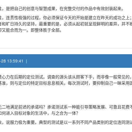
性，是把自己的创意与智慧成果，在完整交付的作品中有效封装起来。
性，连贯性极强的过程，你必须保证今天的开始是建立在昨天的成功之上
者和旷日持久的坚持，最重要的是，必须从起初就呈现鲜明的差异，并不
却又能合而为一。即整体胜于全部。
-28 13:59:41 |
费心力在后期的定位测试。调查的源头该从顾客下手，而非像一般常见的
基准，则与定位的特定目标息息相关。每次测试时，要抑制自己一昧采用
无二地满足前述的承诺吗？承诺测试系一种能引导策略发展、可靠且花费
如何进入目标对象的生活中，与之合为一体？
象，说服力极为重要。典型的测试是以一系列不同产品类别的定位连同测