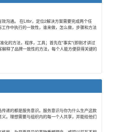
通。 在Litbr，定位2解决方案需要完成两个任
际工作中执行的一致性，谁来做，怎么做，步骤和方法
准化的方法，程序，工具；首先在"事实"(即刚才讲过
顾客解释了品牌一致性的方法，每个人能方便获得关键的
品传递的都是服务意识。服务意识与你为什么生产这款
意义。理想需要与组织内的每一个人共享，并能给他们
有格局，为显而易见的事物重塑理念，或把以前互不相