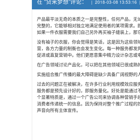
在 “贷来梦想”评论：
| 2018-03-08 13:53:16
产品最平淡无奇的本质之一是完整性，任何产品，无
完整的，它能够相对独立地满足使用者的某项需求。
如果一件衣服需要我们自己另外再买袖子缝装上，那
没有袖子的衣服，你会觉得是笑话，这是因为这些领
营，各方力量的制衡也会发生变化。每一种服务都发
促进或直复营销中。他们更愿意集中精力设计杂志或
在广告领域讨论产品化，可以把在其他领域已很成熟的
实施组合推广传播的最大障碍是缺少具备广阔视野的
过去的问题正在被解决，在许多行业利用规模效应服务
服务都是预先设计好的，即服务量化。好处是能通过不
个显著特质是，通过一个广告公司来协调各种营销手段
消费者传递统一的信息。因为保持对整个推广过程的
声音向所有主体宣传。