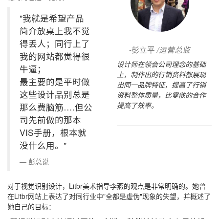
"我就是希望产品
简介放桌上我不觉
得丢人；同行上了
-彭立平
/运营总监
我的网站都觉得很
设计师在领会公司理念的基础
牛逼；
上，制作出的行销资料都展现
最主要的是平时做
出同一品牌特征，提高了行销
这些设计品别总是
资料整体质量，比零散的合作
提高了效率。
那么费脑筋….但公
司先前做的那本
VIS手册，根本就
没什么用。"
彭总说
对于视觉识别设计，Litbr美术指导李燕的观点是非常明确的。她曾
在Litbr网站上表达了对同行业中"全都是虚伪"现象的失望，并概述了
她自己的目标：