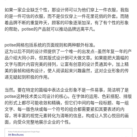
如果一家企业缺乏个性，那设计师可以为他们穿上一件衣服，我指
的是一件可信的衣服，而不是仅仅穿上一件花里花俏的外套。而随
着品牌不断的重复昨天，顾客的印象逐渐加深，有了有个性的形象
的帮助，potise的产品就可以推动品牌远离平凡。
potise网格包括系统的页面规则和两种额外标准。
这为以后不同的设计师提供了一个唯一的出发点--虽然年复一年的产
品介绍大同小异，但其版式设计倒可大做文章。如果能把大篇幅的
文字与图片内容完美的排列，让富有创意的设计贯通其中，加上精
美的装帧和结构设计，使人阅读起来兴趣盎然，这对企业形象的传
递无疑起到积极的作用。
当然。要在特定的篇幅中表达企业形象不是一件易事，简洁明了是
potise这种技术类公司设计的核心。在字体的运用、色彩搭配、排版
的形式上都尽可能收敛和精确，但它们中间的每一段标题、每一组
文字、每一版色块或每一个符号的组合都需要紧扣其要表述的内
容，将丰富的视觉元素转化为清晰的信息，构成让人赏心悦目的画
面，向受众完整地展示企业的个性。