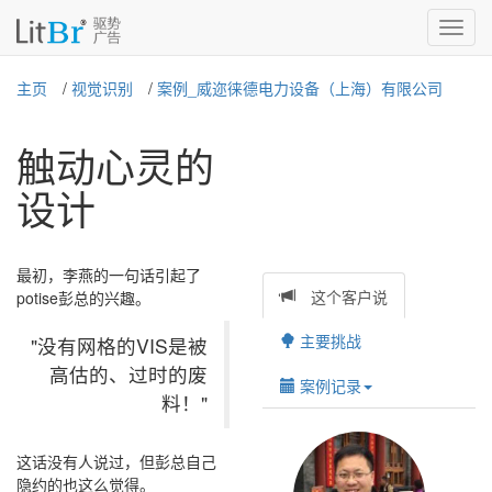
T
na
主页
/
视觉识别
/
案例_威迩徕德电力设备（上海）有限公司
触动心灵的
设计
最初，李燕的一句话引起了
potise彭总的兴趣。
这个客户说
主要挑战
"没有网格的VIS是被
高估的、过时的废
案例记录
料！"
这话没有人说过，但彭总自己
隐约的也这么觉得。