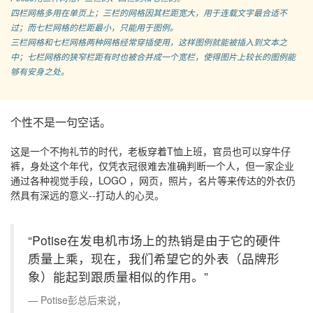
四栏网格多用在单页上；三栏的网格因其栏距宽大，用于连载文字最合适不
过；而七栏网格的栏距最小，只能用于图例。
三栏网格和七栏网格两种网格经常穿插使用，这样图例就能被插入到文本之
中；七栏网格的狭窄栏距有时也被合并成一个宽栏，使得图片上较长的图例能
够有安身之处。
个性不是一句空话。
这是一个不拘礼节的时代，老板穿着T恤上班，官员也可以穿牛仔
裤，身处这个年代，仅凭衣冠很难去准确判断一个人，但一家企业
通过各种视觉手段，LOGO ，网页，照片，名片等来传达的外衣仍
然具有深远的意义--打动人的心灵。
“Potise在发电机市场上的热销是由于它的硬件
质量上乘，现在，我们希望它的外表（品牌形
象）能起到跟质量相似的作用。”
Potise彭总后来说，